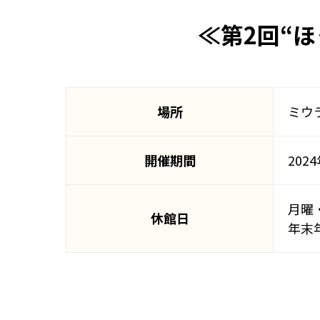
≪第2回“
場所
ミウ
開催期間
202
月曜
休館日
年末年