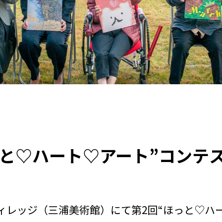
っと♡ハート♡アート”コンテ
ト・ヴィレッジ（三浦美術館）にて第2回“ほっと♡